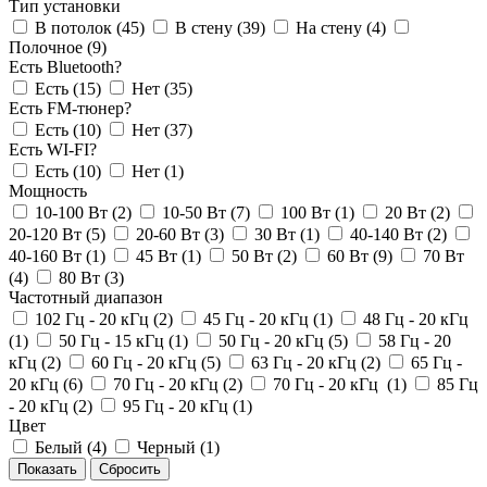
Тип установки
В потолок (
45
)
В стену (
39
)
На стену (
4
)
Полочное (
9
)
Есть Bluetooth?
Есть (
15
)
Нет (
35
)
Есть FM-тюнер?
Есть (
10
)
Нет (
37
)
Есть WI-FI?
Есть (
10
)
Нет (
1
)
Мощность
10-100 Вт (
2
)
10-50 Вт (
7
)
100 Вт (
1
)
20 Вт (
2
)
20-120 Вт (
5
)
20-60 Вт (
3
)
30 Вт (
1
)
40-140 Вт (
2
)
40-160 Вт (
1
)
45 Вт (
1
)
50 Вт (
2
)
60 Вт (
9
)
70 Вт
(
4
)
80 Вт (
3
)
Частотный диапазон
102 Гц - 20 кГц (
2
)
45 Гц - 20 кГц (
1
)
48 Гц - 20 кГц
(
1
)
50 Гц - 15 кГц (
1
)
50 Гц - 20 кГц (
5
)
58 Гц - 20
кГц (
2
)
60 Гц - 20 кГц (
5
)
63 Гц - 20 кГц (
2
)
65 Гц -
20 кГц (
6
)
70 Гц - 20 кГц (
2
)
70 Гц - 20 кГц (
1
)
85 Гц
- 20 кГц (
2
)
95 Гц - 20 кГц (
1
)
Цвет
Белый (
4
)
Черный (
1
)