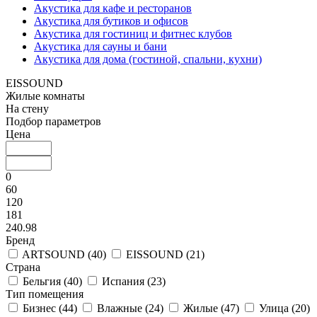
Акустика для кафе и ресторанов
Акустика для бутиков и офисов
Акустика для гостиниц и фитнес клубов
Акустика для сауны и бани
Акустика для дома (гостиной, спальни, кухни)
EISSOUND
Жилые комнаты
На стену
Подбор параметров
Цена
0
60
120
181
240.98
Бренд
ARTSOUND (
40
)
EISSOUND (
21
)
Страна
Бельгия (
40
)
Испания (
23
)
Тип помещения
Бизнес (
44
)
Влажные (
24
)
Жилые (
47
)
Улица (
20
)