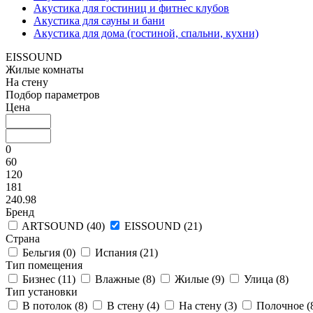
Акустика для гостиниц и фитнес клубов
Акустика для сауны и бани
Акустика для дома (гостиной, спальни, кухни)
EISSOUND
Жилые комнаты
На стену
Подбор параметров
Цена
0
60
120
181
240.98
Бренд
ARTSOUND (
40
)
EISSOUND (
21
)
Страна
Бельгия (
0
)
Испания (
21
)
Тип помещения
Бизнес (
11
)
Влажные (
8
)
Жилые (
9
)
Улица (
8
)
Тип установки
В потолок (
8
)
В стену (
4
)
На стену (
3
)
Полочное (