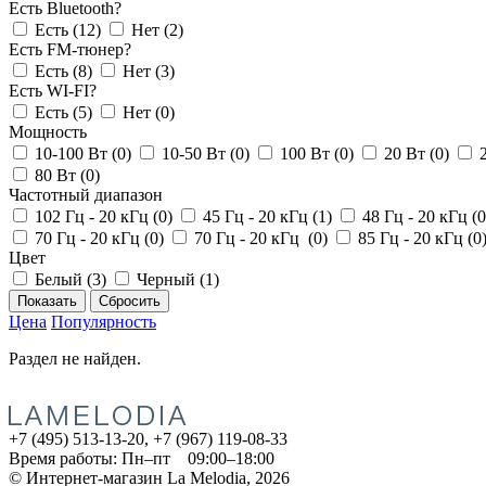
Есть Bluetooth?
Есть (
12
)
Нет (
2
)
Есть FM-тюнер?
Есть (
8
)
Нет (
3
)
Есть WI-FI?
Есть (
5
)
Нет (
0
)
Мощность
10-100 Вт (
0
)
10-50 Вт (
0
)
100 Вт (
0
)
20 Вт (
0
)
80 Вт (
0
)
Частотный диапазон
102 Гц - 20 кГц (
0
)
45 Гц - 20 кГц (
1
)
48 Гц - 20 кГц (
0
70 Гц - 20 кГц (
0
)
70 Гц - 20 кГц (
0
)
85 Гц - 20 кГц (
0
Цвет
Белый (
3
)
Черный (
1
)
Цена
Популярность
Раздел не найден.
+7 (495) 513-13-20, +7 (967) 119-08-33
Время работы:
Пн–пт 09:00–18:00
© Интернет-магазин La Melodia, 2026