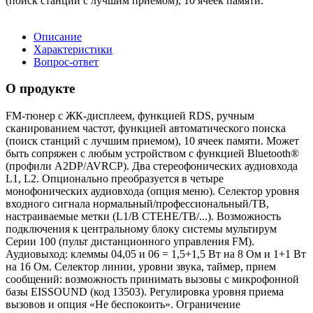
(поиск станций с лучшим приемом), 10 ячеек памяти.
Описание
Характеристики
Вопрос-ответ
О продукте
FM-тюнер с ЖК-дисплеем, функцией RDS, ручным
сканированием частот, функцией автоматического поиска
(поиск станций с лучшим приемом), 10 ячеек памяти. Может
быть сопряжен с любым устройством с функцией Bluetooth®
(профили A2DP/AVRCP). Два стереофонических аудиовхода
L1, L2. Опционально преобразуется в четыре
монофонических аудиовхода (опция меню). Селектор уровня
входного сигнала нормальный/профессиональный/ТВ,
настраиваемые метки (L1/В СТЕНЕ/ТВ/...). Возможность
подключения к центральному блоку системы мультирум
Серии 100 (пульт дистанционного управления FM).
Аудиовыход: клеммы 04,05 и 06 = 1,5+1,5 Вт на 8 Ом и 1+1 Вт
на 16 Ом. Селектор линии, уровни звука, таймер, прием
сообщений: возможность принимать вызовы с микрофонной
базы EISSOUND (код 13503). Регулировка уровня приема
вызовов и опция «Не беспокоить». Ограничение